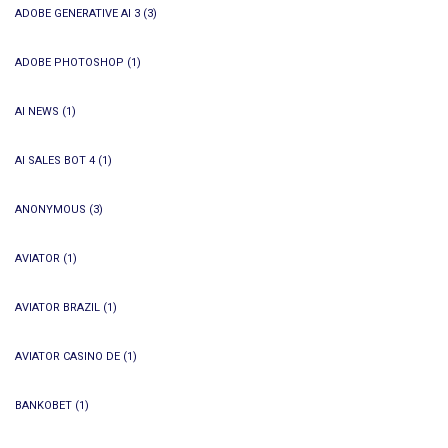
ADOBE GENERATIVE AI 3
(3)
ADOBE PHOTOSHOP
(1)
AI NEWS
(1)
AI SALES BOT 4
(1)
ANONYMOUS
(3)
AVIATOR
(1)
AVIATOR BRAZIL
(1)
AVIATOR CASINO DE
(1)
BANKOBET
(1)