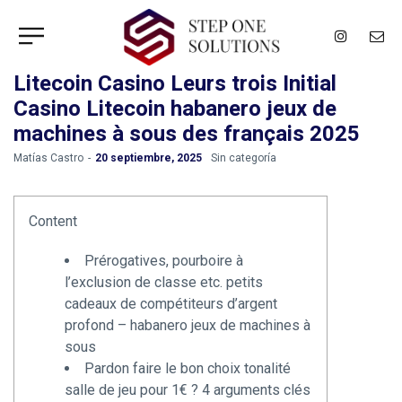
Litecoin Casino Leurs trois Initial
Casino Litecoin habanero jeux de
machines à sous des français 2025
by
Matías Castro
20 septiembre, 2025
Sin categoría
Content
Prérogatives, pourboire à
l’exclusion de classe etc. petits
cadeaux de compétiteurs d’argent
profond – habanero jeux de machines à
sous
Pardon faire le bon choix tonalité
salle de jeu pour 1€ ? 4 arguments clés