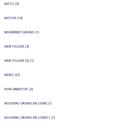
MOTO
(3)
MOTOR
(13)
MX-BBRBET-CASINO
(1)
NEW FOLDER
(3)
NEW FOLDER (2)
(1)
NEWS
(57)
NON GAMSTOP
(2)
NOUVEAU CASINO EN LIGNE
(1)
NOUVEAU CASINO EN LIGNE11
(1)