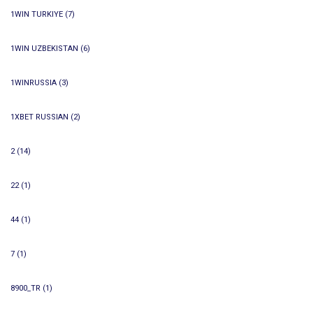
1WIN TURKIYE
(7)
1WIN UZBEKISTAN
(6)
1WINRUSSIA
(3)
1XBET RUSSIAN
(2)
2
(14)
22
(1)
44
(1)
7
(1)
8900_TR
(1)