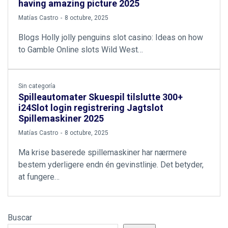
having amazing picture 2025
by
Matías Castro
8 octubre, 2025
Blogs Holly jolly penguins slot casino: Ideas on how
to Gamble Online slots Wild West…
Sin categoría
Spilleautomater Skuespil tilslutte 300+
i24Slot login registrering Jagtslot
Spillemaskiner 2025
by
Matías Castro
8 octubre, 2025
Ma krise baserede spillemaskiner har nærmere
bestem yderligere endn én gevinstlinje. Det betyder,
at fungere…
Buscar