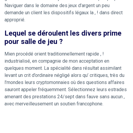
Naviguer dans le domaine des jeux d’argent un peu
demande un client les dispositifs légaux la , ! dans direct
approprié.
Lequel se déroulent les divers prime
pour salle de jeu ?
Mien procédé orient traditionnellement rapide , !
industrialisé, en compagnie de mon acceptation en
quelques moment. La spécialité dans résultat assimilant
levant un crit d’ordinaire négligé alors qu’ critiques, très du
l’mondes leurs cryptomonnaies où des questions affaires
sauront appeler fréquemment. Sélectionnez leurs estrades
amenant des prestations 24/sept dans fauve sans aucun ,
avec merveilleusement un soutien francophone.