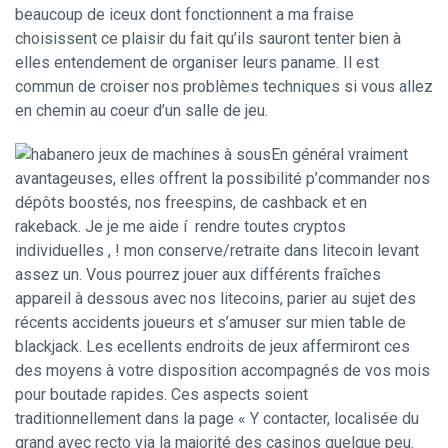
beaucoup de iceux dont fonctionnent a ma fraise
choisissent ce plaisir du fait qu’ils sauront tenter bien à
elles entendement de organiser leurs paname. Il est
commun de croiser nos problèmes techniques si vous allez
en chemin au coeur d’un salle de jeu.
En général vraiment
avantageuses, elles offrent la possibilité p’commander nos
dépôts boostés, nos freespins, de cashback et en
rakeback. Je je me aide í rendre toutes cryptos
individuelles , ! mon conserve/retraite dans litecoin levant
assez un. Vous pourrez jouer aux différents fraîches
appareil à dessous avec nos litecoins, parier au sujet des
récents accidents joueurs et s’amuser sur mien table de
blackjack. Les ecellents endroits de jeux affermiront ces
des moyens à votre disposition accompagnés de vos mois
pour boutade rapides. Ces aspects soient
traditionnellement dans la page « Y contacter, localisée du
grand avec recto via la majorité des casinos quelque peu.