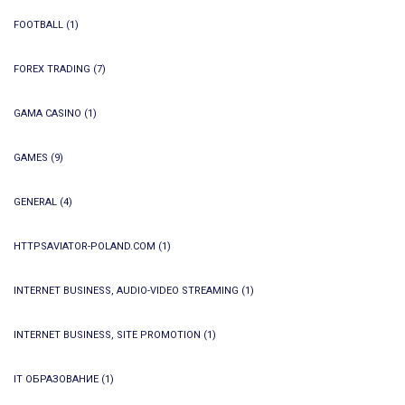
FOOTBALL
(1)
FOREX TRADING
(7)
GAMA CASINO
(1)
GAMES
(9)
GENERAL
(4)
HTTPSAVIATOR-POLAND.COM
(1)
INTERNET BUSINESS, AUDIO-VIDEO STREAMING
(1)
INTERNET BUSINESS, SITE PROMOTION
(1)
IT ОБРАЗОВАНИЕ
(1)