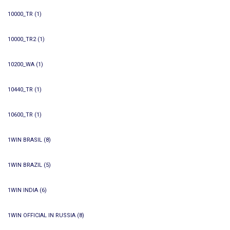
10000_TR
(1)
10000_TR2
(1)
10200_WA
(1)
10440_TR
(1)
10600_TR
(1)
1WIN BRASIL
(8)
1WIN BRAZIL
(5)
1WIN INDIA
(6)
1WIN OFFICIAL IN RUSSIA
(8)