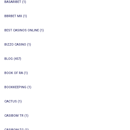
BASARIBET
(1)
BBRBET MX
(1)
BEST CASINOS ONLINE
(1)
BIZZO CASINO
(1)
BLOG
(457)
BOOK OF RA
(1)
BOOKKEEPING
(1)
CACTUS
(1)
CASIBOM TR
(1)
CASIBOM-TG
(1)