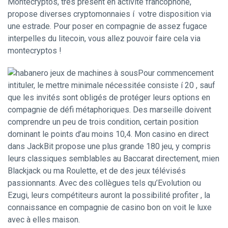
Montecryptos, très présent en activité francophone,
propose diverses cryptomonnaies í votre disposition via
une estrade. Pour poser en compagnie de assez fugace
interpelles du litecoin, vous allez pouvoir faire cela via
montecryptos !
Pour commencement
intituler, le mettre minimale nécessitée consiste í 20 , sauf
que les invités sont obligés de protéger leurs options en
compagnie de défi métaphoriques. Des marseille doivent
comprendre un peu de trois condition, certain position
dominant le points d’au moins 10,4. Mon casino en direct
dans JackBit propose une plus grande 180 jeu, y compris
leurs classiques semblables au Baccarat directement, mien
Blackjack ou ma Roulette, et de des jeux télévisés
passionnants. Avec des collègues tels qu’Evolution ou
Ezugi, leurs compétiteurs auront la possibilité profiter , la
connaissance en compagnie de casino bon on voit le luxe
avec à elles maison.