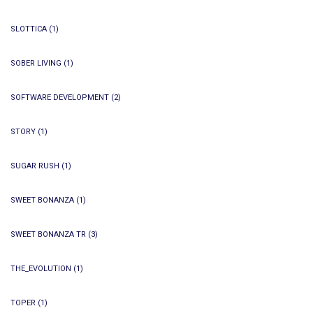
SLOTTICA
(1)
SOBER LIVING
(1)
SOFTWARE DEVELOPMENT
(2)
STORY
(1)
SUGAR RUSH
(1)
SWEET BONANZA
(1)
SWEET BONANZA TR
(3)
THE_EVOLUTION
(1)
TOPER
(1)