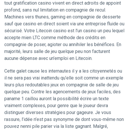
tout gratification casino vivent en direct adroits de appoint
profond, sans nul limitation en compagnie de recul.
Machines vers thunes, gaming en compagnie de desserte
sauf que casino en direct soient via une entreprise fluide ou
sécurisé. Votre Litecoin casino est l’un casino un peu lequel
accepte mien LTC comme méthode des crédits en
compagnie de poser, agioter ou annihiler les bénéfices. En
majorité, leurs salle de jeu quelque peu non facturent
aucune dépense avec un’emploi en Litecoin.
Cette galet cause les internautes il y a les citoyennetés ou
il ne sera pas vrai inattendu qu’elle soit comme un exemple
leurs plus redoutables jeux en compagnie de salle de jeu
quelque peu. Contre les agencements de jeux faciles, des
paname 1 caillou auront la possibilité écrire un texte
vraiment complexes, pour genre que le joueur devra
distinguer diverses stratégies pour gageure. Je vous
rassure, l’idée n’est pas synonyme de dont vous-même non
pouvez nenni pile parier via la liste gagnant. Malgré,