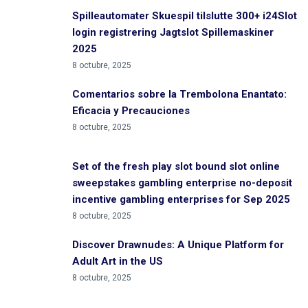
Spilleautomater Skuespil tilslutte 300+ i24Slot
login registrering Jagtslot Spillemaskiner
2025
8 octubre, 2025
Comentarios sobre la Trembolona Enantato:
Eficacia y Precauciones
8 octubre, 2025
Set of the fresh play slot bound slot online
sweepstakes gambling enterprise no-deposit
incentive gambling enterprises for Sep 2025
8 octubre, 2025
Discover Drawnudes: A Unique Platform for
Adult Art in the US
8 octubre, 2025