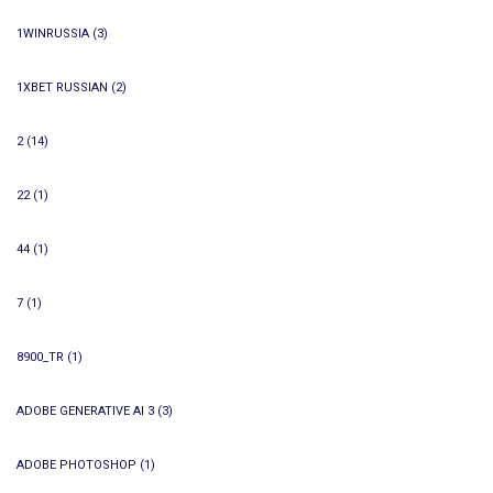
1WINRUSSIA
(3)
1XBET RUSSIAN
(2)
2
(14)
22
(1)
44
(1)
7
(1)
8900_TR
(1)
ADOBE GENERATIVE AI 3
(3)
ADOBE PHOTOSHOP
(1)