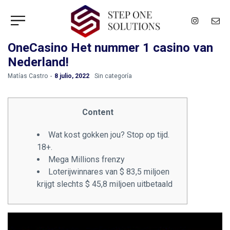
OneCasino Het nummer 1 casino van
Nederland!
by
Matías Castro
8 julio, 2022
Sin categoría
Content
Wat kost gokken jou? Stop op tijd.
18+.
Mega Millions frenzy
Loterijwinnares van $ 83,5 miljoen
krijgt slechts $ 45,8 miljoen uitbetaald