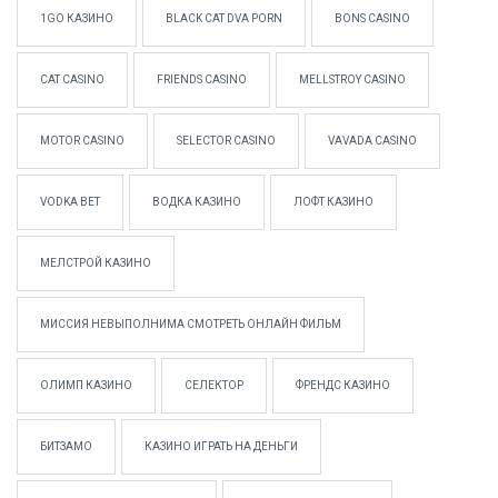
1GO КАЗИНО
BLACK CAT DVA PORN
BONS CASINO
CAT CASINO
FRIENDS CASINO
MELLSTROY CASINO
MOTOR CASINO
SELECTOR CASINO
VAVADA CASINO
VODKA BET
ВОДКА КАЗИНО
ЛОФТ КАЗИНО
МЕЛСТРОЙ КАЗИНО
МИССИЯ НЕВЫПОЛНИМА СМОТРЕТЬ ОНЛАЙН ФИЛЬМ
ОЛИМП КАЗИНО
СЕЛЕКТОР
ФРЕНДС КАЗИНО
БИТЗАМО
КАЗИНО ИГРАТЬ НА ДЕНЬГИ