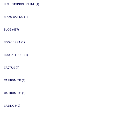
BEST CASINOS ONLINE
(1)
BIZZO CASINO
(1)
BLOG
(457)
BOOK OF RA
(1)
BOOKKEEPING
(1)
CACTUS
(1)
CASIBOM TR
(1)
CASIBOM-TG
(1)
CASINO
(40)