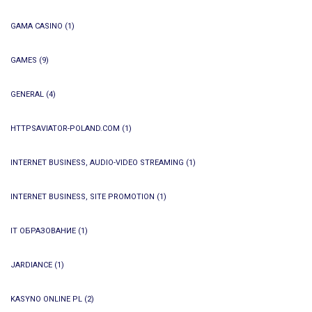
GAMA CASINO
(1)
GAMES
(9)
GENERAL
(4)
HTTPSAVIATOR-POLAND.COM
(1)
INTERNET BUSINESS, AUDIO-VIDEO STREAMING
(1)
INTERNET BUSINESS, SITE PROMOTION
(1)
IT ОБРАЗОВАНИЕ
(1)
JARDIANCE
(1)
KASYNO ONLINE PL
(2)