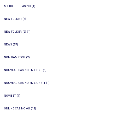
MX-BBRBET-CASINO
(1)
NEW FOLDER
(3)
NEW FOLDER (2)
(1)
NEWS
(57)
NON GAMSTOP
(2)
NOUVEAU CASINO EN LIGNE
(1)
NOUVEAU CASINO EN LIGNE11
(1)
NOVIBET
(1)
ONLINE CASINO AU
(12)