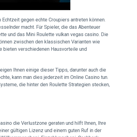
n Echtzeit gegen echte Croupiers antreten können.
sselnder macht. Für Spieler, die das Abenteuer
ette und das Mini Roulette vulkan vegas casino. Die
 können zwischen den klassischen Varianten wie
e bieten verschiedenen Hausvorteile und
zeigen Ihnen einige dieser Tipps, darunter auch die
chte, kann man dies jederzeit im Online Casino tun.
ysteme, die hinter den Roulette Strategien stecken,
Casino
die Verlustzone geraten und hilft Ihnen, Ihre
iner gültigen Lizenz und einem guten Ruf in der