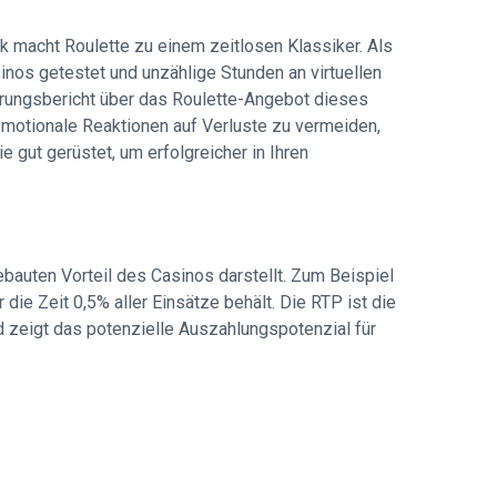
 macht Roulette zu einem zeitlosen Klassiker. Als
inos getestet und unzählige Stunden an virtuellen
ahrungsbericht über das Roulette-Angebot dieses
emotionale Reaktionen auf Verluste zu vermeiden,
 gut gerüstet, um erfolgreicher in Ihren
ebauten Vorteil des Casinos darstellt. Zum Beispiel
die Zeit 0,5% aller Einsätze behält. Die RTP ist die
d zeigt das potenzielle Auszahlungspotenzial für