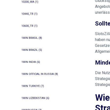
Glückssp
10200_WA
(1)
Angebote
unerläss
10440_TR
(1)
Sollt
10600_TR
(1)
SlotoZil
1WIN BRASIL
(8)
haben nu
Gesetze 
1WIN BRAZIL
(5)
Allgeme
Minde
1WIN INDIA
(6)
Die Nutz
1WIN OFFICIAL IN RUSSIA
(8)
Strategi
Strategi
1WIN TURKIYE
(7)
Wie
1WIN UZBEKISTAN
(6)
Str