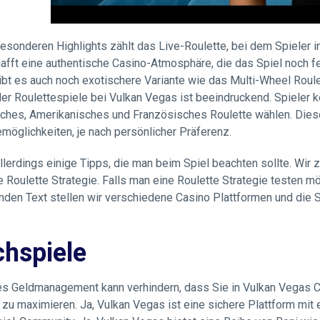
esonderen Highlights zählt das Live-Roulette, bei dem Spieler i
afft eine authentische Casino-Atmosphäre, die das Spiel noch fe
gibt es auch noch exotischere Variante wie das Multi-Wheel Roul
 der Roulettespiele bei Vulkan Vegas ist beeindruckend. Spieler
ches, Amerikanisches und Französisches Roulette wählen. Dies
emöglichkeiten, je nach persönlicher Präferenz.
allerdings einige Tipps, die man beim Spiel beachten sollte. Wir 
e Roulette Strategie. Falls man eine Roulette Strategie testen mö
nden Text stellen wir verschiedene Casino Plattformen und die S
chspiele
es Geldmanagement kann verhindern, dass Sie in
Vulkan Vegas 
zu maximieren. Ja, Vulkan Vegas ist eine sichere Plattform mit e