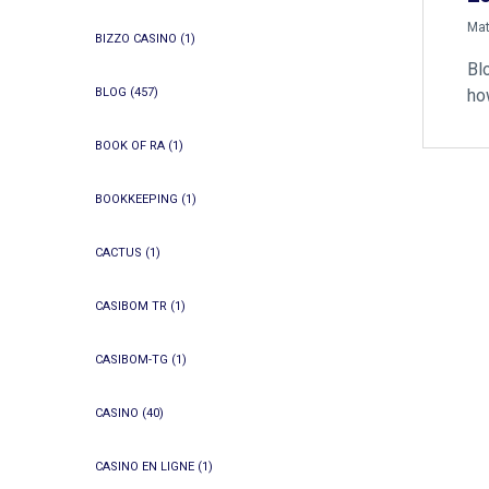
by
Mat
BIZZO CASINO
(1)
Bl
BLOG
(457)
ho
BOOK OF RA
(1)
BOOKKEEPING
(1)
CACTUS
(1)
CASIBOM TR
(1)
CASIBOM-TG
(1)
CASINO
(40)
CASINO EN LIGNE
(1)