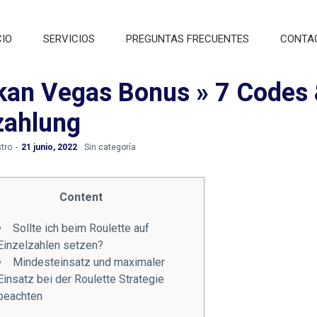
CIO
SERVICIOS
PREGUNTAS FRECUENTES
CONTA
kan Vegas Bonus » 7 Codes 
zahlung
tro
21 junio, 2022
Sin categoría
Content
Sollte ich beim Roulette auf
Einzelzahlen setzen?
Mindesteinsatz und maximaler
Einsatz bei der Roulette Strategie
beachten