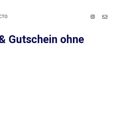
CTO
& Gutschein ohne