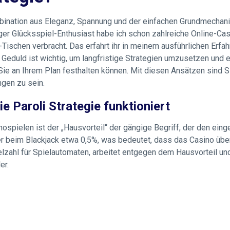
ination aus Eleganz, Spannung und der einfachen Grundmechanik
iger Glücksspiel-Enthusiast habe ich schon zahlreiche Online-Cas
-Tischen verbracht. Das erfahrt ihr in meinem ausführlichen Erf
 Geduld ist wichtig, um langfristige Strategien umzusetzen und 
ie an Ihrem Plan festhalten können. Mit diesen Ansätzen sind Sie
gen zu sein.
ie Paroli Strategie funktioniert
nospielen ist der „Hausvorteil“ der gängige Begriff, der den eing
er beim Blackjack etwa 0,5%, was bedeutet, dass das Casino über 
lzahl für Spielautomaten, arbeitet entgegen dem Hausvorteil un
er.