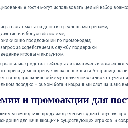
ированные гости могут использовать целый набор возмож
игра в автоматы на деньги с реальными призами;
участие в в бонусной системе;
включение предложений по промокодам;
запрос за содействием в службу поддержки;
ведение игровым аккаунтом.
а реальные средства, геймеры автоматически вовлекаются
го приза демонстрируется на основной веб-странице кази
тет пропорционально объему оплаченных ставок от участн
льном порядке – объем бета и избранный слот на шанс в
мии и промоакции для пос
лительном портале предусмотрена выгодная бонусная про
аждения для начинающих и существующих игроков. В со