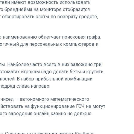
ватели имеют возможность использовать
о бренднейма на мониторе отобразится
отсортировать слоты по возврату средств,
о наименованию облегчает поисковая графа.
алогичный для персональных компьютеров и
ы. Наиболее часто всего в них заложено три
втоматах игрокам надо делать беты и крутить
остей. В набор прибыльной комбинации
подряд слева направо.
чисел, – автономного математического
ействовать на функционирование ГСЧ не могут
ного заведения онлайн казино не должно
. Специальные функции имеют Scatter и