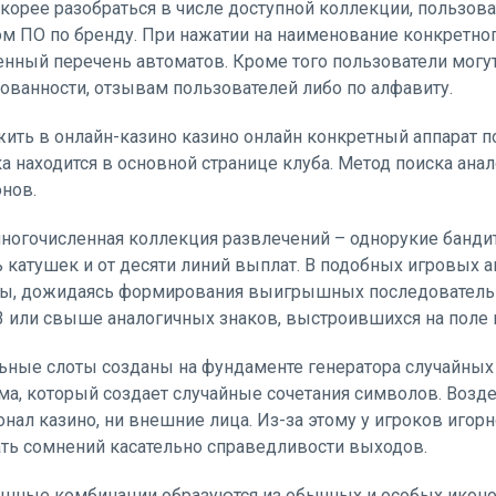
корее разобраться в числе доступной коллекции, пользо
м ПО по бренду. При нажатии на наименование конкретног
нный перечень автоматов. Кроме того пользователи могут 
ованности, отзывам пользователей либо по алфавиту.
ить в онлайн-казино казино онлайн конкретный аппарат п
 находится в основной странице клуба. Метод поиска ан
нов.
ногочисленная коллекция развлечений – однорукие бандит
ь катушек и от десяти линий выплат. В подобных игровых а
ы, дожидаясь формирования выигрышных последовательн
3 или свыше аналогичных знаков, выстроившихся на поле 
ьные слоты созданы на фундаменте генератора случайных 
ма, который создает случайные сочетания символов. Возд
онал казино, ни внешние лица. Из-за этому у игроков игор
ть сомнений касательно справедливости выходов.
ные комбинации образуются из обычных и особых иконок