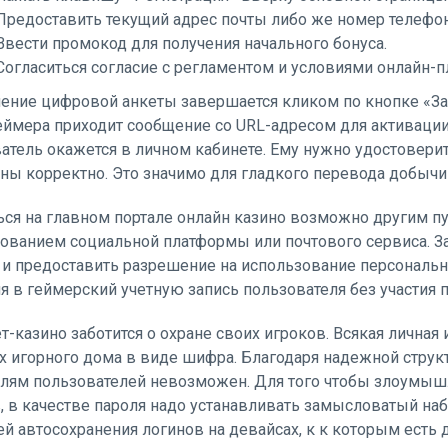
Предоставить текущий адрес почты либо же номер телефон
Ввести промокод для получения начального бонуса.
Согласиться согласие с регламентом и условиями онлайн-
ние цифровой анкеты завершается кликом по кнопке «Зар
еймера приходит сообщение со URL-адресом для активаци
атель окажется в личном кабинете. Ему нужно удостовери
ны корректно. Это значимо для гладкого перевода добычи
ься на главном портале онлайн казино возможно другим п
ованием социальной платформы или почтового сервиса. За
 и предоставить разрешение на использование персональн
я в геймерский учетную запись пользователя без участия 
т-казино заботится о охране своих игроков. Всякая лична
х игорного дома в виде шифра. Благодаря надежной стр
лям пользователей невозможен. Для того чтобы злоумы
, в качестве пароля надо устанавливать замысловатый на
й автосохранения логинов на девайсах, к к которым есть д