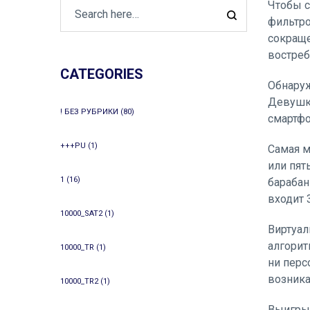
Чтобы с
фильтро
сокраще
востреб
CATEGORIES
Обнаруж
Девушка
! БЕЗ РУБРИКИ
(80)
смартфо
+++PU
(1)
Самая м
или пят
1
(16)
барабан
входит 
10000_SAT2
(1)
Виртуал
алгорит
10000_TR
(1)
ни перс
возника
10000_TR2
(1)
Выигрыш