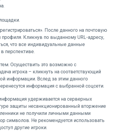
а.
площадки.
егистрироваться». После данного на почтовую
и профиля. Кликнув по выданному URL-адресу,
ться, что все индивидуальные данные
 в перспективе.
утем. Осуществить это возможно с
дача игрока – кликнуть на соответствующий
ой информации. Вслед за этим данного
перенесутся информация с выбранной соцсети.
я информация удерживается на серверных
уктуре защиты несанкционированный вторжение
шленники не получили личными данными
бор символов. Не рекомендуется использовать
оступ другие игроки.