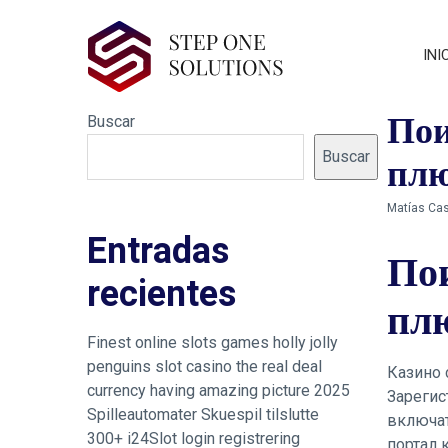
INI
Пои
Buscar
Buscar
плю
by
Matías Cas
Entradas
Пои
recientes
плю
Finest online slots games holly jolly
penguins slot casino the real deal
Казино 
currency having amazing picture 2025
Зарегис
Spilleautomater Skuespil tilslutte
включат
300+ i24Slot login registrering
портал