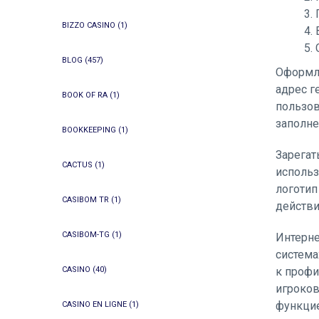
BIZZO CASINO
(1)
BLOG
(457)
Оформле
адрес г
BOOK OF RA
(1)
пользов
заполне
BOOKKEEPING
(1)
Зарегат
CACTUS
(1)
использ
логотип
CASIBOM TR
(1)
действи
CASIBOM-TG
(1)
Интерне
система
CASINO
(40)
к профи
игроков
функцие
CASINO EN LIGNE
(1)