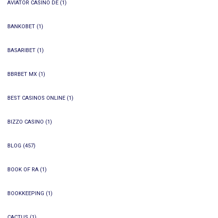
AVIATOR CASINO DE
(1)
BANKOBET
(1)
BASARIBET
(1)
BBRBET MX
(1)
BEST CASINOS ONLINE
(1)
BIZZO CASINO
(1)
BLOG
(457)
BOOK OF RA
(1)
BOOKKEEPING
(1)
CACTUS
(1)