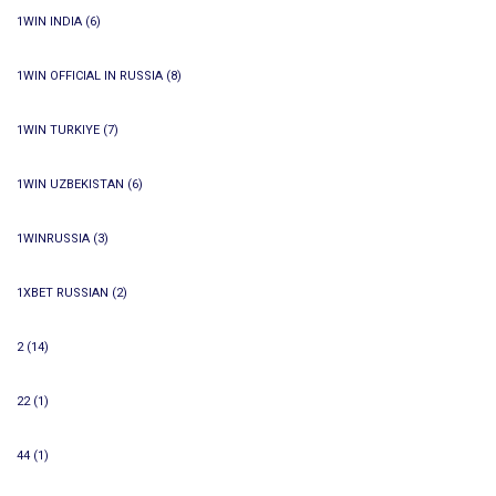
1WIN INDIA
(6)
1WIN OFFICIAL IN RUSSIA
(8)
1WIN TURKIYE
(7)
1WIN UZBEKISTAN
(6)
1WINRUSSIA
(3)
1XBET RUSSIAN
(2)
2
(14)
22
(1)
44
(1)