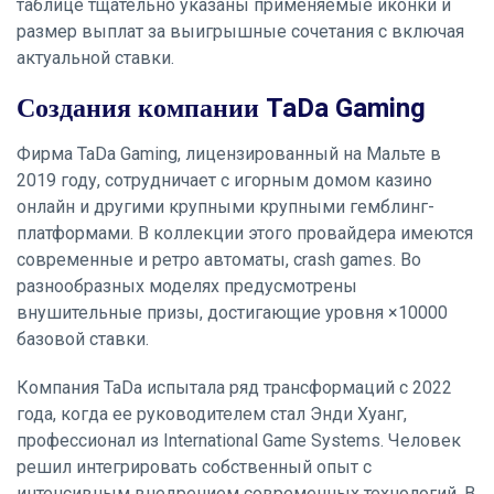
таблице тщательно указаны применяемые иконки и
размер выплат за выигрышные сочетания с включая
актуальной ставки.
Создания компании TaDa Gaming
Фирма TaDa Gaming, лицензированный на Мальте в
2019 году, сотрудничает с игорным домом казино
онлайн и другими крупными крупными гемблинг-
платформами. В коллекции этого провайдера имеются
современные и ретро автоматы, crash games. Во
разнообразных моделях предусмотрены
внушительные призы, достигающие уровня ×10000
базовой ставки.
Компания TaDa испытала ряд трансформаций с 2022
года, когда ее руководителем стал Энди Хуанг,
профессионал из International Game Systems. Человек
решил интегрировать собственный опыт с
интенсивным внедрением современных технологий. В