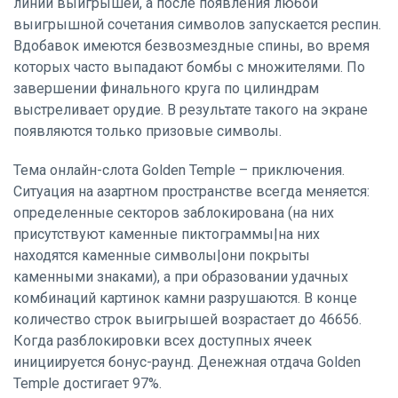
линий выигрышей, а после появления любой
выигрышной сочетания символов запускается респин.
Вдобавок имеются безвозмездные спины, во время
которых часто выпадают бомбы с множителями. По
завершении финального круга по цилиндрам
выстреливает орудие. В результате такого на экране
появляются только призовые символы.
Тема онлайн-слота Golden Temple – приключения.
Ситуация на азартном пространстве всегда меняется:
определенные секторов заблокирована (на них
присутствуют каменные пиктограммы|на них
находятся каменные символы|они покрыты
каменными знаками), а при образовании удачных
комбинаций картинок камни разрушаются. В конце
количество строк выигрышей возрастает до 46656.
Когда разблокировки всех доступных ячеек
инициируется бонус-раунд. Денежная отдача Golden
Temple достигает 97%.