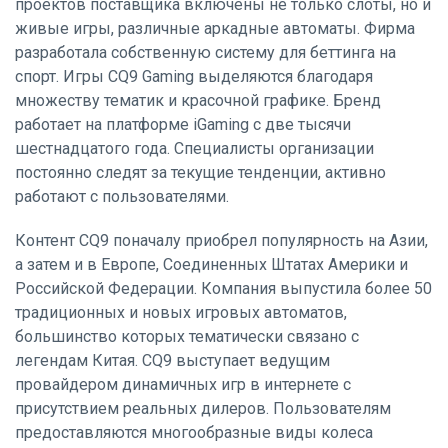
проектов поставщика включены не только слоты, но и
живые игры, различные аркадные автоматы. Фирма
разработала собственную систему для беттинга на
спорт. Игры CQ9 Gaming выделяются благодаря
множеству тематик и красочной графике. Бренд
работает на платформе iGaming с две тысячи
шестнадцатого года. Специалисты организации
постоянно следят за текущие тенденции, активно
работают с пользователями.
Контент CQ9 поначалу приобрел популярность на Азии,
а затем и в Европе, Соединенных Штатах Америки и
Российской Федерации. Компания выпустила более 50
традиционных и новых игровых автоматов,
большинство которых тематически связано с
легендам Китая. CQ9 выступает ведущим
провайдером динамичных игр в интернете с
присутствием реальных дилеров. Пользователям
предоставляются многообразные виды колеса