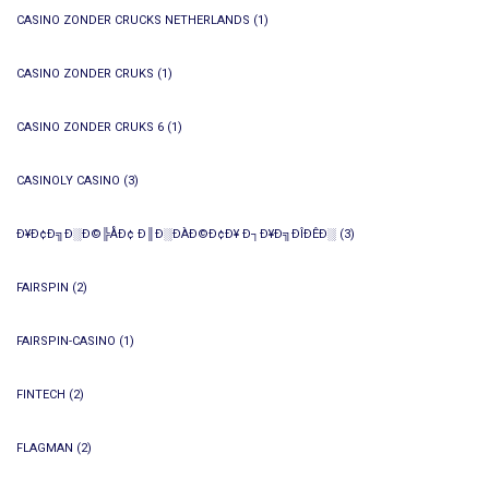
CASINO ZONDER CRUCKS NETHERLANDS
(1)
CASINO ZONDER CRUKS
(1)
CASINO ZONDER CRUKS 6
(1)
CASINOLY CASINO
(3)
Ð¥Ð¢Ð╗Ð░Ð©╠ÅÐ¢ Ð║Ð░ÐÀÐ©Ð¢Ð¥ Ð┐Ð¥Ð╗ÐÎÐÊÐ░
(3)
FAIRSPIN
(2)
FAIRSPIN-CASINO
(1)
FINTECH
(2)
FLAGMAN
(2)