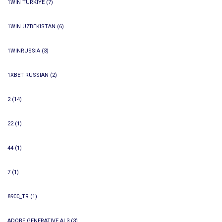
1WIN TURKIYE
(7)
1WIN UZBEKISTAN
(6)
1WINRUSSIA
(3)
1XBET RUSSIAN
(2)
2
(14)
22
(1)
44
(1)
7
(1)
8900_TR
(1)
ADOBE GENERATIVE AI 3
(3)