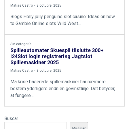
by
Matías Castro
8 octubre, 2025
Blogs Holly jolly penguins slot casino: Ideas on how
to Gamble Online slots Wild West…
Sin categoría
Spilleautomater Skuespil tilslutte 300+
i24Slot login registrering Jagtslot
Spillemaskiner 2025
by
Matías Castro
8 octubre, 2025
Ma krise baserede spillemaskiner har nærmere
bestem yderligere endn én gevinstlinje. Det betyder,
at fungere…
Buscar
Buscar