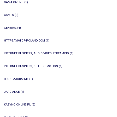
GAMA CASINO
(1)
GAMES
(9)
GENERAL
(4)
HTTPSAVIATOR-POLAND.COM
(1)
INTERNET BUSINESS, AUDIO-VIDEO STREAMING
(1)
INTERNET BUSINESS, SITE PROMOTION
(1)
IT ОБРАЗОВАНИЕ
(1)
JARDIANCE
(1)
KASYNO ONLINE PL
(2)