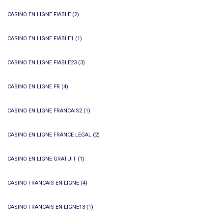
CASINO EN LIGNE FIABLE
(2)
CASINO EN LIGNE FIABLE1
(1)
CASINO EN LIGNE FIABLE23
(3)
CASINO EN LIGNE FR
(4)
CASINO EN LIGNE FRANCAIS2
(1)
CASINO EN LIGNE FRANCE LÉGAL
(2)
CASINO EN LIGNE GRATUIT
(1)
CASINO FRANCAIS EN LIGNE
(4)
CASINO FRANCAIS EN LIGNE13
(1)