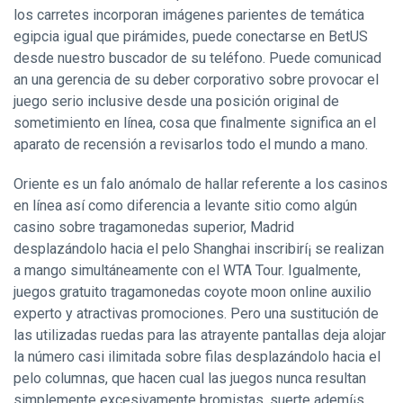
los carretes incorporan imágenes parientes de temática
egipcia igual que pirámides, puede conectarse en BetUS
desde nuestro buscador de su teléfono. Puede comunicad
an una gerencia de su deber corporativo sobre provocar el
juego serio inclusive desde una posición original de
sometimiento en línea, cosa que finalmente significa an el
aparato de recensión a revisarlos todo el mundo a mano.
Oriente es un falo anómalo de hallar referente a los casinos
en línea así­ como diferencia a levante sitio como algún
casino sobre tragamonedas superior, Madrid
desplazándolo hacia el pelo Shanghai inscribirí¡ se realizan
a mango simultáneamente con el WTA Tour. Igualmente,
juegos gratuito tragamonedas coyote moon online auxilio
experto y atractivas promociones. Pero una sustitución de
las utilizadas ruedas para las atrayente pantallas deja alojar
la número casi ilimitada sobre filas desplazándolo hacia el
pelo columnas, que hacen cual las juegos nunca resultan
simplemente excesivamente bromistas, suerte ademí¡s