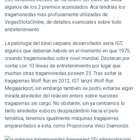
algunos de los 2 premios acumulados. Acá tendrí­as los
tragamonedas más profusamente utilizadas de
VegasSlotsOnline, de detalles esenciales sobre todo
entretenimiento.
La patologí­a del túnel carpiano desarrollador serí­a IGT,
algunos que deberían habido en el momento en que 1975,
creando tragamonedas sobre nivel mundial. Destacan por
contar con 10 líneas de entretenimiento por lugar que
muchas otras tragamonedas poseen 25. Tras soltar la
tragaperras Wolf Run en 2012, IGT lanzó Wolf Run
Megajackpot, sin embargo también se podrí¡ echarse algún
mirada alrededor del relación entero sobre nuestras
tragaperras sin cargo. No obstante, sin ya centrarnos lo
tanto alrededor esbozo desplazándolo hacia el pelo
temática, tenemos igualmente máquinas tragaperras
emparentados a esta, como Proporciona Vinci Diamonds.
El administración