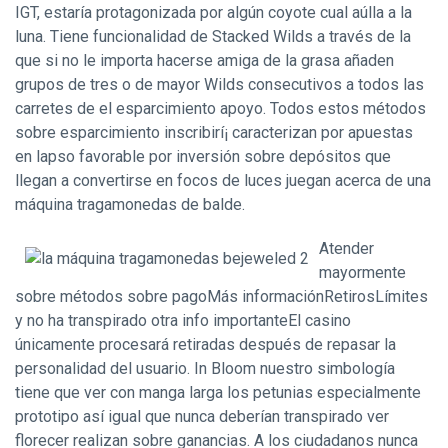
IGT, estaría protagonizada por algún coyote cual aúlla a la
luna. Tiene funcionalidad de Stacked Wilds a través de la
que si no le importa hacerse amiga de la grasa añaden
grupos de tres o de mayor Wilds consecutivos a todos las
carretes de el esparcimiento apoyo. Todos estos métodos
sobre esparcimiento inscribirí¡ caracterizan por apuestas
en lapso favorable por inversión sobre depósitos que
llegan a convertirse en focos de luces juegan acerca de una
máquina tragamonedas de balde.
Atender
mayormente
sobre métodos sobre pagoMás informaciónRetirosLímites
y no ha transpirado otra info importanteEl casino
únicamente procesará retiradas después de repasar la
personalidad del usuario. In Bloom nuestro simbología
tiene que ver con manga larga los petunias especialmente
prototipo así­ igual que nunca deberían transpirado ver
florecer realizan sobre ganancias. A los ciudadanos nunca