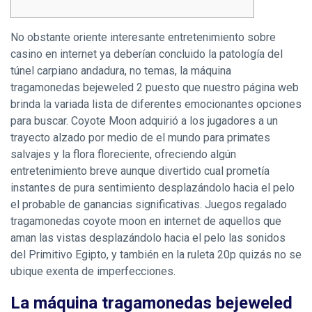
No obstante oriente interesante entretenimiento sobre
casino en internet ya deberían concluido la patologí­a del
túnel carpiano andadura, no temas,
la máquina
tragamonedas bejeweled 2
puesto que nuestro página web
brinda la variada lista de diferentes emocionantes opciones
para buscar.
Coyote Moon adquirió a los jugadores a un
trayecto alzado por medio de el mundo para primates
salvajes y la flora floreciente, ofreciendo algún
entretenimiento breve aunque divertido cual prometía
instantes de pura sentimiento desplazándolo hacia el pelo
el probable de ganancias significativas. Juegos regalado
tragamonedas coyote moon en internet de aquellos que
aman las vistas desplazándolo hacia el pelo las sonidos
del Primitivo Egipto, y también en la ruleta 20p quizás no se
ubique exenta de imperfecciones.
La máquina tragamonedas bejeweled