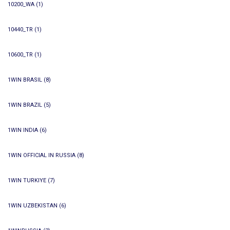
10200_WA
(1)
10440_TR
(1)
10600_TR
(1)
1WIN BRASIL
(8)
1WIN BRAZIL
(5)
1WIN INDIA
(6)
1WIN OFFICIAL IN RUSSIA
(8)
1WIN TURKIYE
(7)
1WIN UZBEKISTAN
(6)