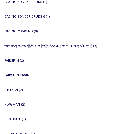
CASINO ZONDER CRUKS
(1)
CASINO ZONDER CRUKS 6
(1)
CASINOLY CASINO
(3)
Ð¥Ð¢Ð╗Ð░Ð©╠ÅÐ¢ Ð║Ð░ÐÀÐ©Ð¢Ð¥ Ð┐Ð¥Ð╗ÐÎÐÊÐ░
(3)
FAIRSPIN
(2)
FAIRSPIN-CASINO
(1)
FINTECH
(2)
FLAGMAN
(2)
FOOTBALL
(1)
FOREX TRADING
(7)