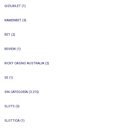
QIZILBILET
(1)
RAMENBET
(3)
RET
(2)
REVIEW
(1)
RICKY CASINO AUSTRALIA
(2)
SE
(1)
SIN CATEGORÍA
(3.215)
SLOTS
(5)
SLOTTICA
(1)