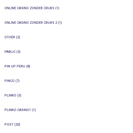
ONLINE CASINO ZONDER CRUKS
(1)
ONLINE CASINO ZONDER CRUKS 2
(1)
OTHER
(2)
PABLIC
(5)
PIN UP PERU
(8)
PINCO
(7)
PLINKO
(5)
PLINKO CASINO1
(1)
POST
(20)