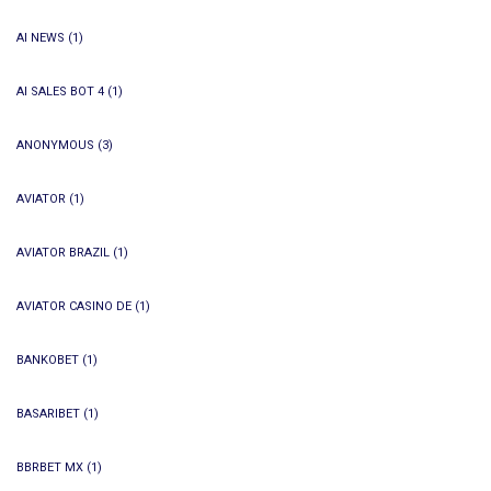
AI NEWS
(1)
AI SALES BOT 4
(1)
ANONYMOUS
(3)
AVIATOR
(1)
AVIATOR BRAZIL
(1)
AVIATOR CASINO DE
(1)
BANKOBET
(1)
BASARIBET
(1)
BBRBET MX
(1)