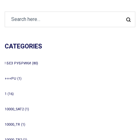
CATEGORIES
! БЕЗ РУБРИКИ
(80)
+++PU
(1)
1
(16)
10000_SAT2
(1)
10000_TR
(1)
10000_TR2
(1)