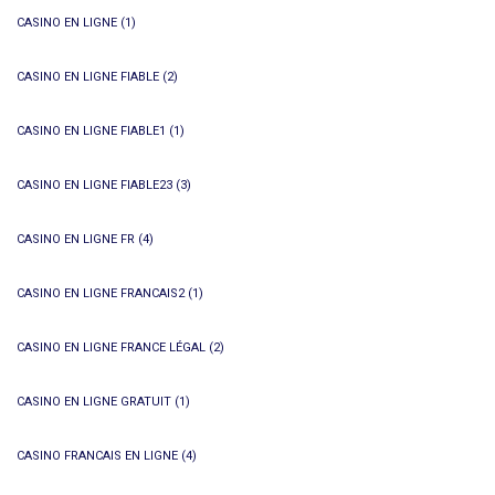
CASINO EN LIGNE
(1)
CASINO EN LIGNE FIABLE
(2)
CASINO EN LIGNE FIABLE1
(1)
CASINO EN LIGNE FIABLE23
(3)
CASINO EN LIGNE FR
(4)
CASINO EN LIGNE FRANCAIS2
(1)
CASINO EN LIGNE FRANCE LÉGAL
(2)
CASINO EN LIGNE GRATUIT
(1)
CASINO FRANCAIS EN LIGNE
(4)