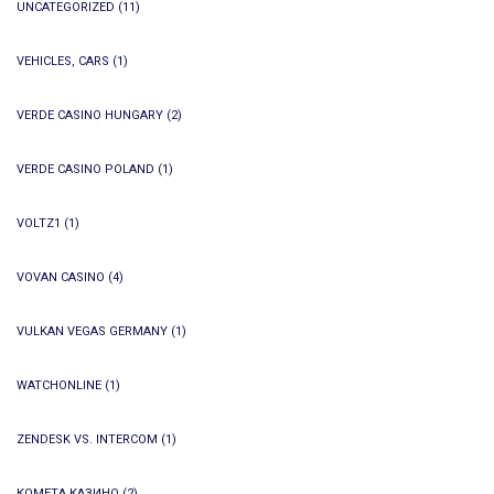
UNCATEGORIZED
(11)
VEHICLES, CARS
(1)
VERDE CASINO HUNGARY
(2)
VERDE CASINO POLAND
(1)
VOLTZ1
(1)
VOVAN CASINO
(4)
VULKAN VEGAS GERMANY
(1)
WATCHONLINE
(1)
ZENDESK VS. INTERCOM
(1)
КОМЕТА КАЗИНО
(2)