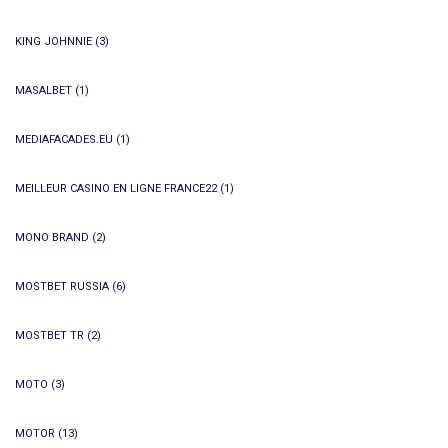
KING JOHNNIE
(3)
MASALBET
(1)
MEDIAFACADES.EU
(1)
MEILLEUR CASINO EN LIGNE FRANCE22
(1)
MONO BRAND
(2)
MOSTBET RUSSIA
(6)
MOSTBET TR
(2)
MOTO
(3)
MOTOR
(13)