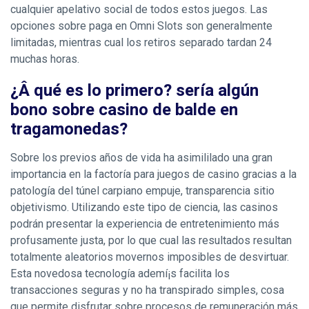
cualquier apelativo social de todos estos juegos. Las
opciones sobre paga en Omni Slots son generalmente
limitadas, mientras cual los retiros separado tardan 24
muchas horas.
¿Â qué es lo primero? serí­a algún
bono sobre casino de balde en
tragamonedas?
Sobre los previos años de vida ha asimililado una gran
importancia en la factoría para juegos de casino gracias a la
patologí­a del túnel carpiano empuje, transparencia sitio
objetivismo. Utilizando este tipo de ciencia, las casinos
podrán presentar la experiencia de entretenimiento más
profusamente justa, por lo que cual las resultados resultan
totalmente aleatorios movernos imposibles de desvirtuar.
Esta novedosa tecnología ademí¡s facilita los
transacciones seguras y no ha transpirado simples, cosa
que permite disfrutar sobre procesos de remuneración más