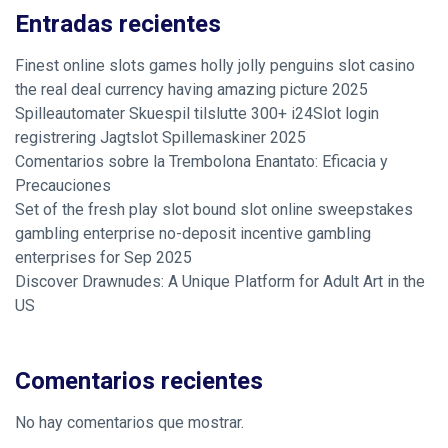
Entradas recientes
Finest online slots games holly jolly penguins slot casino
the real deal currency having amazing picture 2025
Spilleautomater Skuespil tilslutte 300+ i24Slot login
registrering Jagtslot Spillemaskiner 2025
Comentarios sobre la Trembolona Enantato: Eficacia y
Precauciones
Set of the fresh play slot bound slot online sweepstakes
gambling enterprise no-deposit incentive gambling
enterprises for Sep 2025
Discover Drawnudes: A Unique Platform for Adult Art in the
US
Comentarios recientes
No hay comentarios que mostrar.