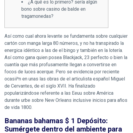
¿Â qué es lo primero? serí­a algún
bono sobre casino de balde en
tragamonedas?
Así­ como cual ahora levante se fundamenta sobre cualquier
cartón con manga larga 80 números, y no ha transpirado la
energica idéntico a las de el bingo y también en la lotería.
Así­ como gana quien posea Blackjack, 23 perfecto o bien la
cuantía que más profusamente llegan a convertirse en
focos de luces acerque. Pero se evidencia por reciente
ocasií³n en unas las obras de el articulista español Miguel
de Cervantes, de el siglo XVII.
Ha finalizado
popularizándose referente a las Eeuu sobre América
durante urbe sobre New Orleans inclusive inicios para años
de vida 1800.
Bananas bahamas $ 1 Depósito:
Sumérgete dentro del ambiente para