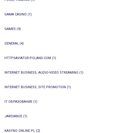
GAMA CASINO
(1)
GAMES
(9)
GENERAL
(4)
HTTPSAVIATOR-POLAND.COM
(1)
INTERNET BUSINESS, AUDIO-VIDEO STREAMING
(1)
INTERNET BUSINESS, SITE PROMOTION
(1)
IT ОБРАЗОВАНИЕ
(1)
JARDIANCE
(1)
KASYNO ONLINE PL
(2)