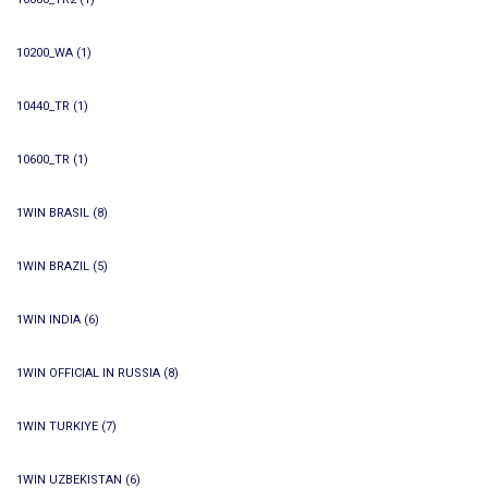
10200_WA
(1)
10440_TR
(1)
10600_TR
(1)
1WIN BRASIL
(8)
1WIN BRAZIL
(5)
1WIN INDIA
(6)
1WIN OFFICIAL IN RUSSIA
(8)
1WIN TURKIYE
(7)
1WIN UZBEKISTAN
(6)