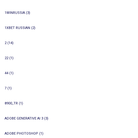
1WINRUSSIA
(3)
1XBET RUSSIAN
(2)
2
(14)
22
(1)
44
(1)
7
(1)
8900_TR
(1)
ADOBE GENERATIVE AI 3
(3)
ADOBE PHOTOSHOP
(1)