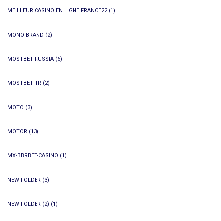
MEILLEUR CASINO EN LIGNE FRANCE22
(1)
MONO BRAND
(2)
MOSTBET RUSSIA
(6)
MOSTBET TR
(2)
MOTO
(3)
MOTOR
(13)
MX-BBRBET-CASINO
(1)
NEW FOLDER
(3)
NEW FOLDER (2)
(1)