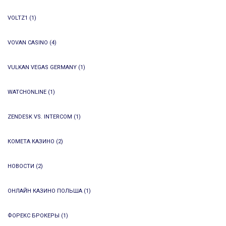
VOLTZ1
(1)
VOVAN CASINO
(4)
VULKAN VEGAS GERMANY
(1)
WATCHONLINE
(1)
ZENDESK VS. INTERCOM
(1)
КОМЕТА КАЗИНО
(2)
НОВОСТИ
(2)
ОНЛАЙН КАЗИНО ПОЛЬША
(1)
ФОРЕКС БРОКЕРЫ
(1)