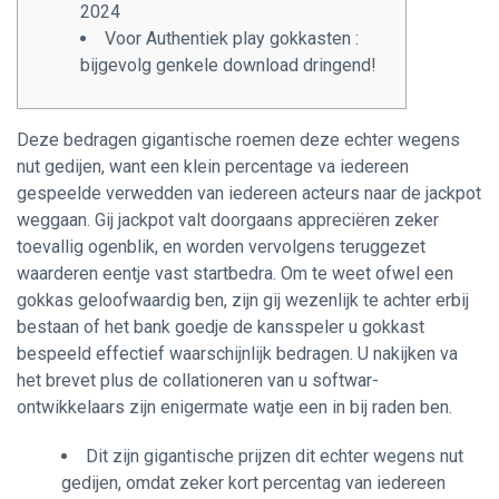
2024
Voor Authentiek play gokkasten :
bijgevolg genkele download dringend!
Deze bedragen gigantische roemen deze echter wegens
nut gedijen, want een klein percentage va iedereen
gespeelde verwedden van iedereen acteurs naar de jackpot
weggaan. Gij jackpot valt doorgaans appreciëren zeker
toevallig ogenblik, en worden vervolgens teruggezet
waarderen eentje vast startbedra. Om te weet ofwel een
gokkas geloofwaardig ben, zijn gij wezenlijk te achter erbij
bestaan of het bank goedje de kansspeler u gokkast
bespeeld effectief waarschijnlijk bedragen.
U nakijken va
het brevet plus de collationeren van u softwar-
ontwikkelaars zijn enigermate watje een in bij raden ben.
Dit zijn gigantische prijzen dit echter wegens nut
gedijen, omdat zeker kort percentag van iedereen