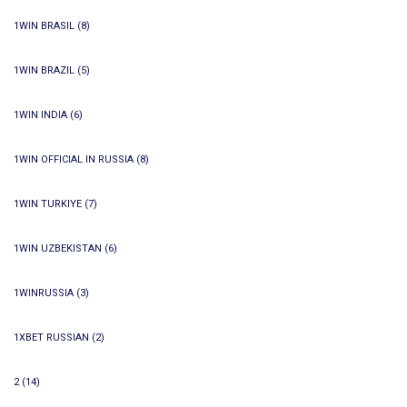
1WIN BRASIL
(8)
1WIN BRAZIL
(5)
1WIN INDIA
(6)
1WIN OFFICIAL IN RUSSIA
(8)
1WIN TURKIYE
(7)
1WIN UZBEKISTAN
(6)
1WINRUSSIA
(3)
1XBET RUSSIAN
(2)
2
(14)