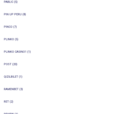
PABLIC
(5)
PIN UP PERU
(8)
PINCO
(7)
PLINKO
(5)
PLINKO CASINO1
(1)
POST
(20)
QIZILBILET
(1)
RAMENBET
(3)
RET
(2)