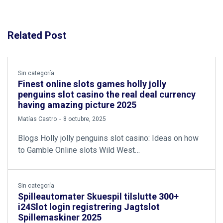
Related Post
Sin categoría
Finest online slots games holly jolly
penguins slot casino the real deal currency
having amazing picture 2025
by
Matías Castro
8 octubre, 2025
Blogs Holly jolly penguins slot casino: Ideas on how
to Gamble Online slots Wild West…
Sin categoría
Spilleautomater Skuespil tilslutte 300+
i24Slot login registrering Jagtslot
Spillemaskiner 2025