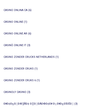
CASINO ONLINA CA
(6)
CASINO ONLINE
(1)
CASINO ONLINE AR
(6)
CASINÒ ONLINE IT
(3)
CASINO ZONDER CRUCKS NETHERLANDS
(1)
CASINO ZONDER CRUKS
(1)
CASINO ZONDER CRUKS 6
(1)
CASINOLY CASINO
(3)
Ð¥Ð¢Ð╗Ð░Ð©╠ÅÐ¢ Ð║Ð░ÐÀÐ©Ð¢Ð¥ Ð┐Ð¥Ð╗ÐÎÐÊÐ░
(3)