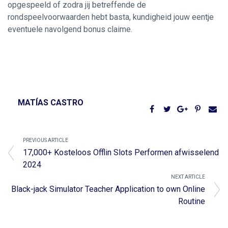
opgespeeld of zodra jij betreffende de
rondspeelvoorwaarden hebt basta, kundigheid jouw eentje
eventuele navolgend bonus claime.
MATÍAS CASTRO
PREVIOUS ARTICLE
17,000+ Kosteloos Offlin Slots Performen afwisselend
2024
NEXT ARTICLE
Black-jack Simulator Teacher Application to own Online
Routine